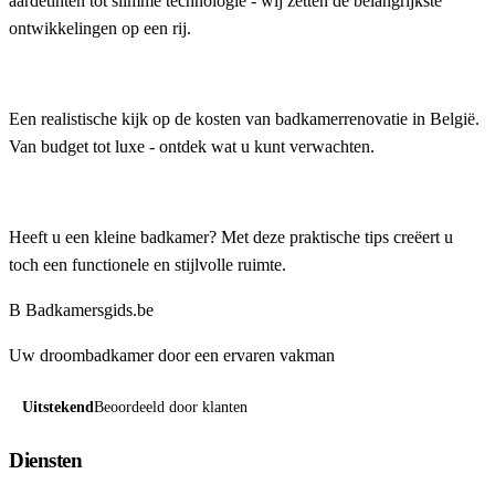
aardetinten tot slimme technologie - wij zetten de belangrijkste
ontwikkelingen op een rij.
Wat kost een badkamerrenovatie in België? Complete p...
Een realistische kijk op de kosten van badkamerrenovatie in België.
Van budget tot luxe - ontdek wat u kunt verwachten.
Kleine badkamer inrichten: 10 slimme tips voor meer ...
Heeft u een kleine badkamer? Met deze praktische tips creëert u
toch een functionele en stijlvolle ruimte.
B
Badkamersgids
.be
Uw droombadkamer door een ervaren vakman
Uitstekend
Beoordeeld door klanten
Diensten