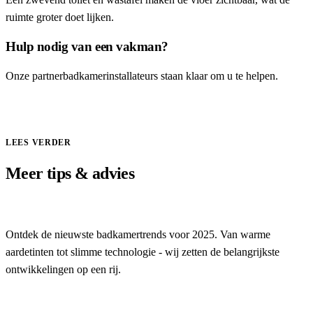
ruimte groter doet lijken.
Hulp nodig van een vakman?
Onze partnerbadkamerinstallateurs staan klaar om u te helpen.
Vraag offerte aan
LEES VERDER
Meer tips & advies
Badkamertrends 2025: Dit zijn de stijlen van het moment
Ontdek de nieuwste badkamertrends voor 2025. Van warme
aardetinten tot slimme technologie - wij zetten de belangrijkste
ontwikkelingen op een rij.
Wat kost een badkamerrenovatie in België? Complete p...