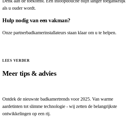
Denk aan de toekomst. Een inloopdouche blijft langer toegankelijk
als u ouder wordt.
Hulp nodig van een vakman?
Onze partnerbadkamerinstallateurs staan klaar om u te helpen.
Vraag offerte aan
LEES VERDER
Meer tips & advies
Badkamertrends 2025: Dit zijn de stijlen van het moment
Ontdek de nieuwste badkamertrends voor 2025. Van warme
aardetinten tot slimme technologie - wij zetten de belangrijkste
ontwikkelingen op een rij.
Wat kost een badkamerrenovatie in België? Complete p...