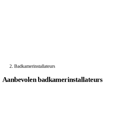
Badkamerinstallateurs
Aanbevolen badkamerinstallateurs
Niet de juiste badkamerinstallateur gevonde
Vergelijk gratis offertes en bespaar tot 40% op uw klus.
Vraag offerte aan