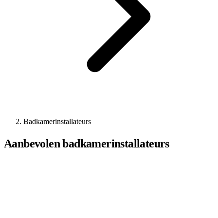
Badkamerinstallateurs
Aanbevolen badkamerinstallateurs
Niet de juiste badkamerinstallateur
gevonden?
Vergelijk gratis offertes en bespaar tot 40% op uw klus.